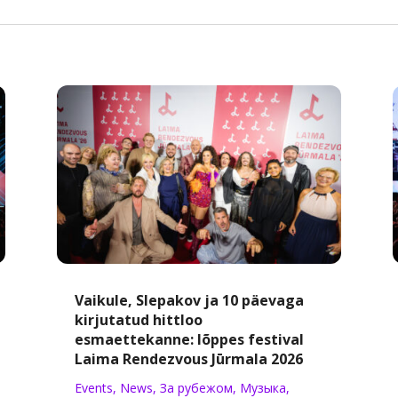
Vaikule, Slepakov ja 10 päevaga
kirjutatud hittloo
esmaettekanne: lõppes festival
Laima Rendezvous Jūrmala 2026
Events
,
News
,
За рубежом
,
Музыка
,