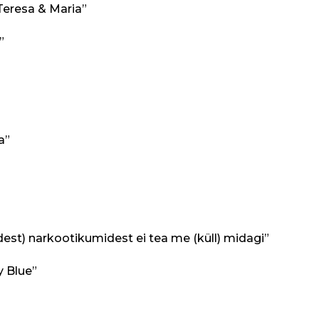
“Teresa & Maria”
n”
a”
st) narkootikumidest ei tea me (küll) midagi”
 Blue”