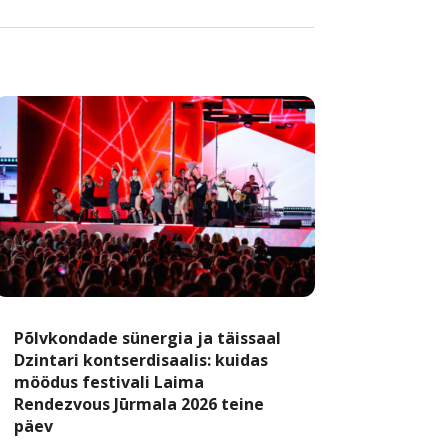
Põlvkondade sünergia ja täissaal
Dzintari kontserdisaalis: kuidas
möödus festivali Laima
Rendezvous Jūrmala 2026 teine
päev