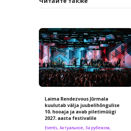
Читайте
также
Laima Rendezvous Jūrmala
kuulutab välja juubelihõngulise
10. hooaja ja avab piletimüügi
2027. aasta festivalile
Events
,
Актуальное
,
За рубежом
,