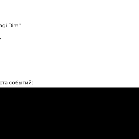
agi Dim”
”
ста событий: