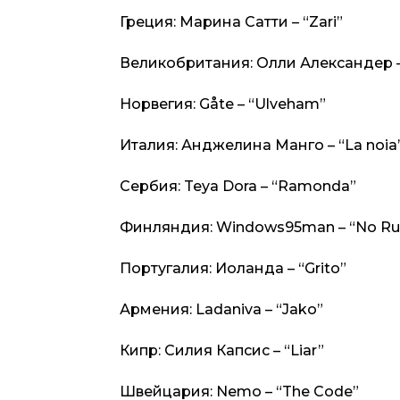
Греция: Марина Сатти – “Zari”
Великобритания: Олли Александер –
Норвегия: Gåte – “Ulveham”
Италия: Анджелина Манго – “La noia
Сербия: Teya Dora – “Ramonda”
Финляндия: Windows95man – “No Rul
Португалия: Иоланда – “Grito”
Армения: Ladaniva – “Jako”
Кипр: Силия Капсис – “Liar”
Швейцария: Nemo – “The Code”