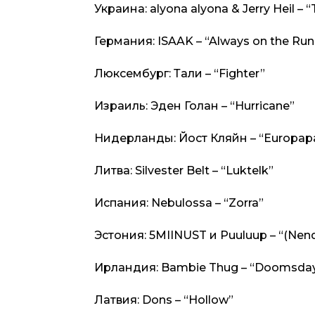
Украина: alyona alyona & Jerry Heil – 
Германия: ISAAK – “Always on the Ru
Люксембург: Тали – “Fighter”
Израиль: Эден Голан – “Hurricane”
Нидерланды: Йост Кляйн – “Europap
Литва: Silvester Belt – “Luktelk”
Испания: Nebulossa – “Zorra”
Эстония: 5MIINUST и Puuluup – “(Nende
Ирландия: Bambie Thug – “Doomsday
Латвия: Dons – “Hollow”