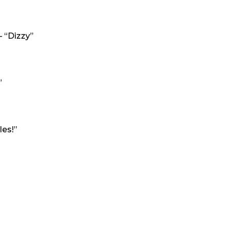
 “Dizzy”
”
es!”