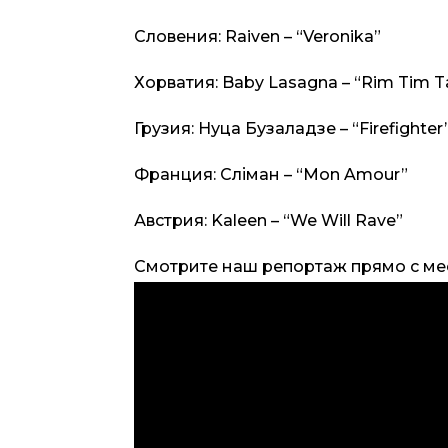
Словения: Raiven – “Veronika”
Хорватия: Baby Lasagna – “Rim Tim T
Грузия: Нуца Бузаладзе – “Firefighter
Франция: Сліман – “Mon Amour”
Австрия: Kaleen – “We Will Rave”
Смотрите наш репортаж прямо с ме