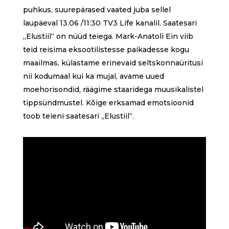
puhkus, suurepärased vaated juba sellel
laupäeval 13.06 /11:30 TV3 Life kanalil. Saatesari
„Elustiil“ on nüüd teiega. Mark-Anatoli Ein viib
teid reisima eksootilistesse paikadesse kogu
maailmas, külastame erinevaid seltskonnaüritusi
nii kodumaal kui ka mujal, avame uued
moehorisondid, räägime staaridega muusikalistel
tippsündmustel. Kõige erksamad emotsioonid
toob teieni saatesari „Elustiil“.