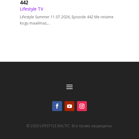
442
Lifestyle TV
Lifestyle Summer 11.07.2026, Episode 442 Me reisime
kogu maailmas,...
© 2020 LIFESTYLE BALTIC. Все права защищены.