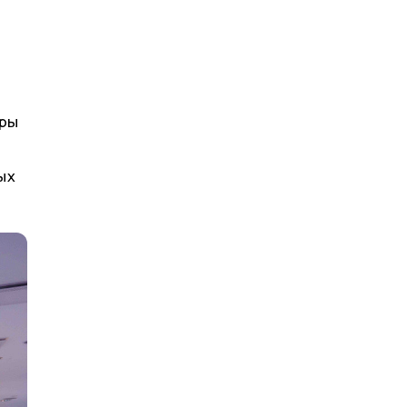
оры
ых