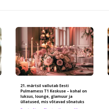
21. märtsil vallutab Eesti
Pulmamess T1 Keskuse – kohal on
luksus, lounge, glamuur ja
üllatused, mis võtavad sõnatuks