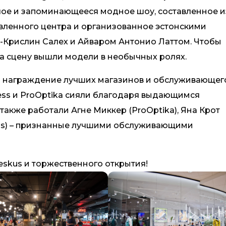
ое и запоминающееся модное шоу, составленное и
вленного центра и организованное эстонскими
-Крислин Салех и Айваром Антонио Латтом. Чтобы
а сцену вышли модели в необычных ролях.
 награждение лучших магазинов и обслуживающег
ness и ProOptika сияли благодаря выдающимся
 также работали Агне Миккер (ProOptika), Яна Крот
ness) – признанные лучшими обслуживающими
eskus и торжественного открытия!