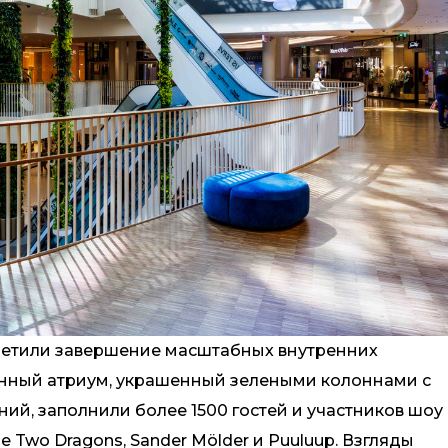
тметили завершение масштабных внутренних
енный атриум, украшенный зелеными колоннами с
ий, заполнили более 1500 гостей и участников шоу
The Two Dragons, Sander Mölder и Puuluup. Взгляды