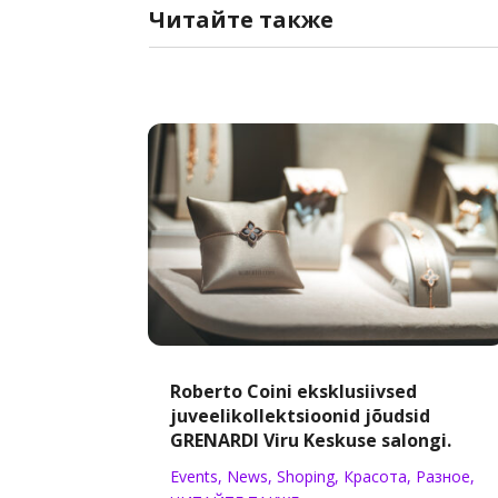
Читайте
также
Roberto Coini eksklusiivsed
juveelikollektsioonid jõudsid
GRENARDI Viru Keskuse salongi.
Events
,
News
,
Shoping
,
Красота
,
Разное
,